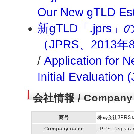
Our New gTLD Est
新gTLD「.jpr
（JPRS、2013年
/
Application for 
Initial Evaluation
会社情報 / Company I
商号
株式会社JPRS
Company name
JPRS Registrar